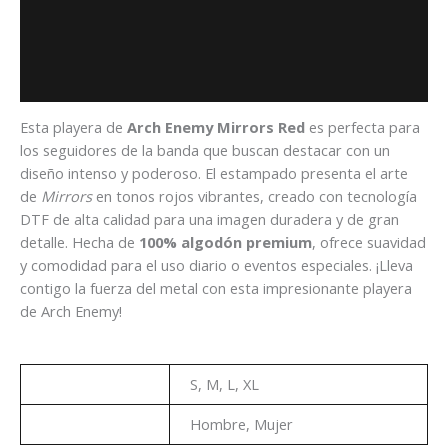
Descripción
Información adicional
Valoraciones (0)
Esta playera de
Arch Enemy Mirrors Red
es perfecta para
los seguidores de la banda que buscan destacar con un
diseño intenso y poderoso. El estampado presenta el arte
de
Mirrors
en tonos rojos vibrantes, creado con tecnología
DTF de alta calidad para una imagen duradera y de gran
detalle. Hecha de
100% algodón premium
, ofrece suavidad
y comodidad para el uso diario o eventos especiales. ¡Lleva
contigo la fuerza del metal con esta impresionante playera
de Arch Enemy!
Talla
S, M, L, XL
Genero
Hombre, Mujer