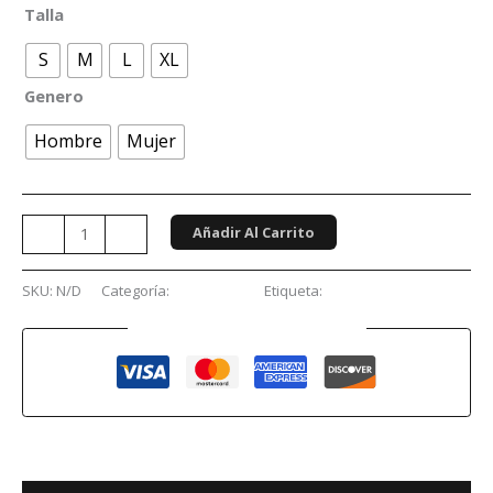
Talla
S
M
L
XL
Genero
Hombre
Mujer
Añadir Al Carrito
-
+
SKU:
N/D
Categoría:
Conciertos
Etiqueta:
Arch Enemy
Guaranteed Safe Checkout