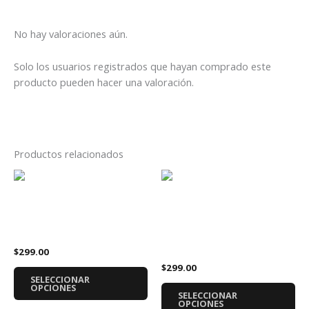
No hay valoraciones aún.
Solo los usuarios registrados que hayan comprado este
producto pueden hacer una valoración.
Productos relacionados
Este
Es
producto
pr
tiene
tie
Playera Franz Ferdinand
múltiples
múl
Matinee
Playera Marvel Iron Maiden
variantes.
var
Venom Fear Of The Dark
$
299.00
Las
La
$
299.00
opciones
op
SELECCIONAR
se
se
OPCIONES
SELECCIONAR
pueden
pu
OPCIONES