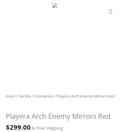
Ir
al
Cart
contenido
Playera
Arch
Enemy
Mirrors
Red
cantidad
Inicio
/
Tienda
/
Conciertos
/ Playera Arch Enemy Mirrors Red
Conciertos
Playera Arch Enemy Mirrors Red
$
299.00
& Free Shipping