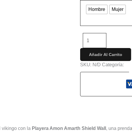
Hombre
Mujer
Limpiar
-
+
Añadir Al Carrito
SKU:
N/D
Categoría:
Con
s (0)
l vikingo con la
Playera Amon Amarth Shield Wall
, una prenda