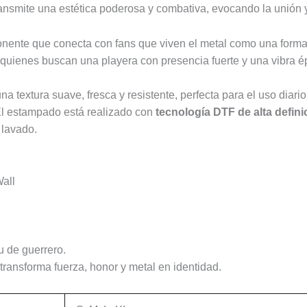
nsmite una estética poderosa y combativa, evocando la unión y 
mponente que conecta con fans que viven el metal como una form
a quienes buscan una playera con presencia fuerte y una vibra é
una textura suave, fresca y resistente, perfecta para el uso diar
 El estampado está realizado con
tecnología DTF de alta defini
 lavado.
all
u de guerrero.
transforma fuerza, honor y metal en identidad.