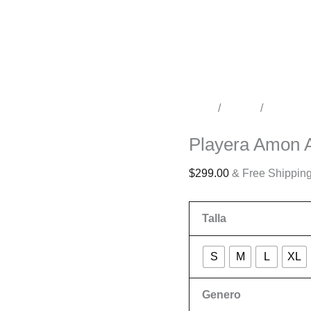
Inicio
/
Tienda
/
Conciert
Conciertos
Playera Amon A
$
299.00
& Free Shippin
Talla
S
M
L
XL
Genero