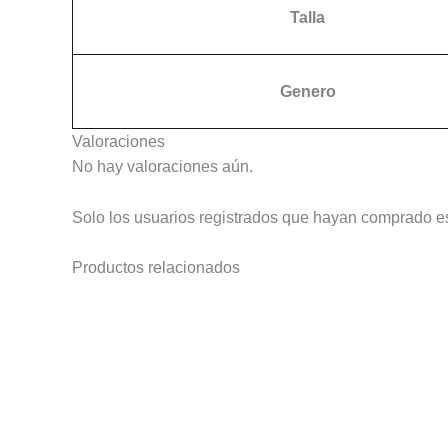
Talla
Genero
Valoraciones
No hay valoraciones aún.
Solo los usuarios registrados que hayan comprado e
Productos relacionados
Este
producto
tiene
múltiples
variantes.
Las
opciones