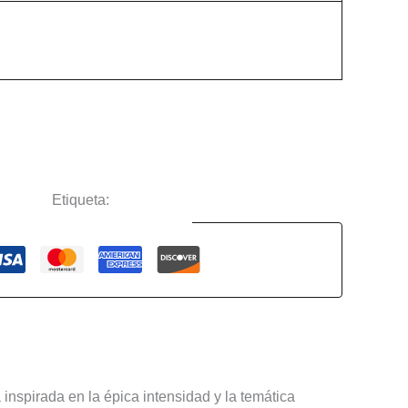
ciertos
Etiqueta:
Amon Amarth
Guaranteed Safe Checkout
 inspirada en la épica intensidad y la temática