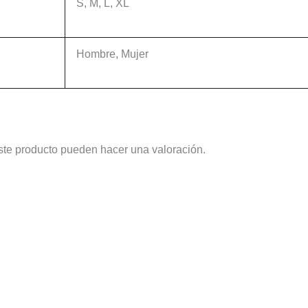
S, M, L, XL
Hombre, Mujer
ste producto pueden hacer una valoración.
Este
Este
producto
producto
tiene
tiene
múltiples
múltiples
variantes.
variantes.
Las
Las
opciones
opciones