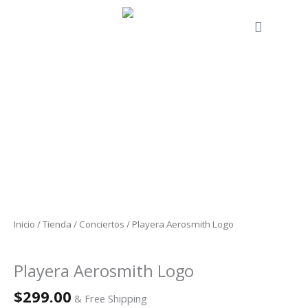
Ir
al
Cart
contenido
Playera
Aerosmith
Logo
cantidad
Inicio
/
Tienda
/
Conciertos
/ Playera Aerosmith Logo
Conciertos
Playera Aerosmith Logo
$
299.00
& Free Shipping