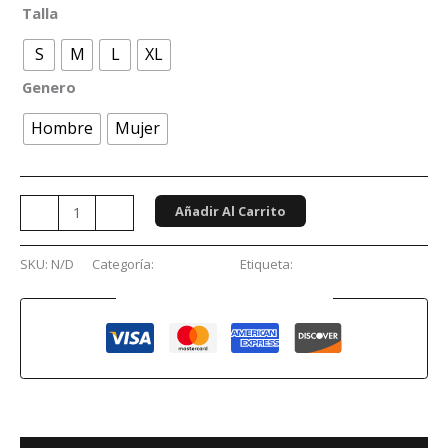
Talla
S
M
L
XL
Genero
Hombre
Mujer
Añadir Al Carrito
-
+
SKU:
N/D
Categoría:
Conciertos
Etiqueta:
Aerosmith
Guaranteed Safe Checkout