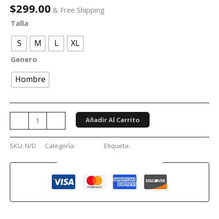
$
299.00
& Free Shipping
Talla
S
M
L
XL
Genero
Hombre
Añadir Al Carrito
-
+
SKU:
N/D
Categoría:
Anime
Etiqueta:
Waifu
Guaranteed Safe Checkout