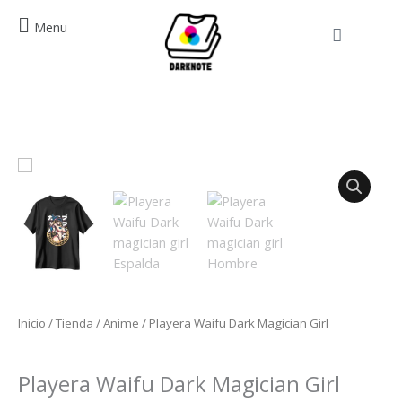
Ir
Menu
al
Cart
contenido
Playera
Waifu
Dark
Magician
Girl
cantidad
Inicio
/
Tienda
/
Anime
/ Playera Waifu Dark Magician Girl
Anime
Playera Waifu Dark Magician Girl