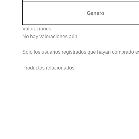
Genero
Valoraciones
No hay valoraciones aún.
Solo los usuarios registrados que hayan comprado e
Productos relacionados
Este
producto
tiene
múltiples
variantes.
Las
opciones
se
pueden