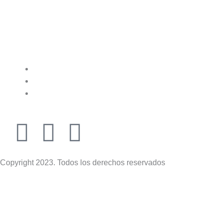
F
I
T
a
n
i
Copyright 2023. Todos los derechos reservados
c
s
k
0
e
t
t