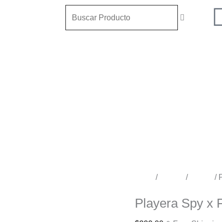
Playera
Search
Anime
Spy
x
 Series
Family
Yor
Sudaderas
Forger
cantidad
Niños
Inicio
/
Tienda
/
Anime
/ 
Anime
Playera Spy x 