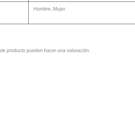
Hombre, Mujer
ste producto pueden hacer una valoración.
Este
Este
producto
producto
tiene
tiene
múltiples
múltiples
variantes.
variantes.
Las
Las
opciones
opciones
se
se
pueden
pueden