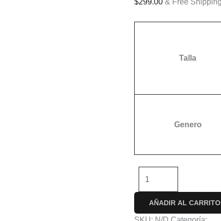
$
299.00
& Free Shippin
Talla
Genero
-
+
AÑADIR AL CARRITO
SKU:
N/D
Categoría:
An