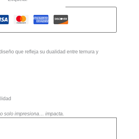
Guaranteed Safe Checkout
seño que refleja su dualidad entre ternura y
lidad
no solo impresiona… impacta.