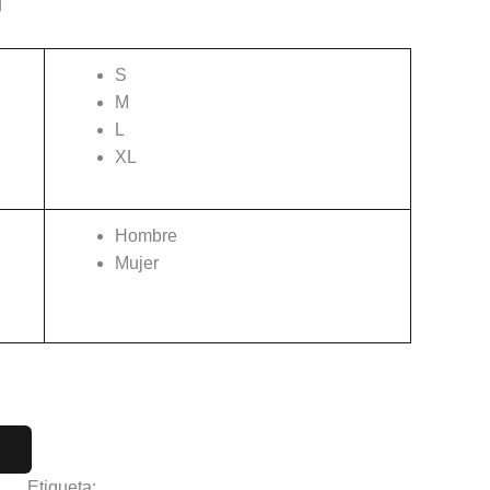
g
S
M
L
XL
Hombre
Mujer
Limpiar
ime
Etiqueta:
Spy x Family