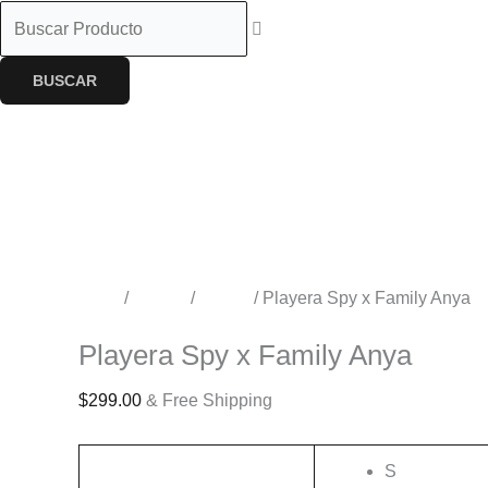
BUSCAR
Inicio
/
Tienda
/
Anime
/ Playera Spy x Family Anya
Anime
Playera Spy x Family Anya
$
299.00
& Free Shipping
S