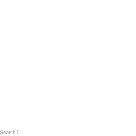
$
0.00
0
Cart
Search