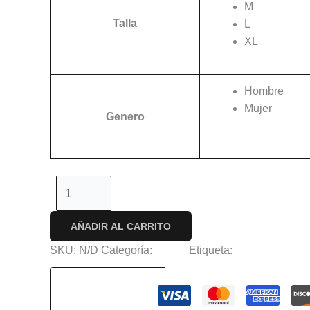
M
Talla
L
XL
Hombre
Mujer
Genero
Limpiar
-
+
AÑADIR AL CARRITO
SKU:
N/D
Categoría:
Anime
Etiqueta:
Spy x Family
Guaranteed Safe Checkou