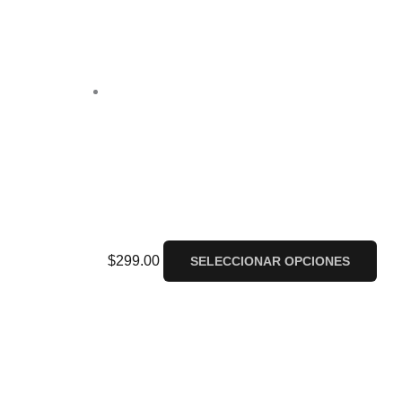
Playera Death Note Ryuk
$
299.00
SELECCIONAR OPCIONES