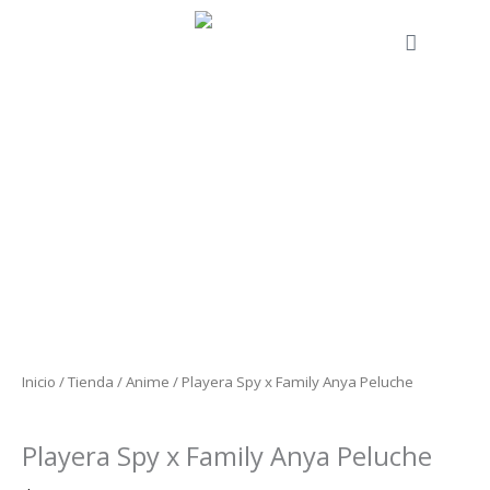
Ir
al
Cart
contenido
Playera
Spy
x
Family
Anya
Peluche
cantidad
Inicio
/
Tienda
/
Anime
/ Playera Spy x Family Anya Peluche
Anime
Playera Spy x Family Anya Peluche