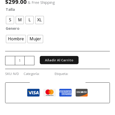
$
299.00
& Free Shipping
Talla
S
M
L
XL
Genero
Hombre
Mujer
Añadir Al Carrito
-
+
SKU:
N/D
Categoría:
Anime
Etiqueta:
Spy x Family
Guaranteed Safe Checkout