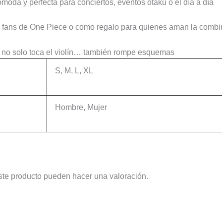
da y perfecta para conciertos, eventos otaku o el día a día
tas, fans de One Piece o como regalo para quienes aman la comb
 no solo toca el violín… también rompe esquemas
S, M, L, XL
Hombre, Mujer
ste producto pueden hacer una valoración.
Este
Este