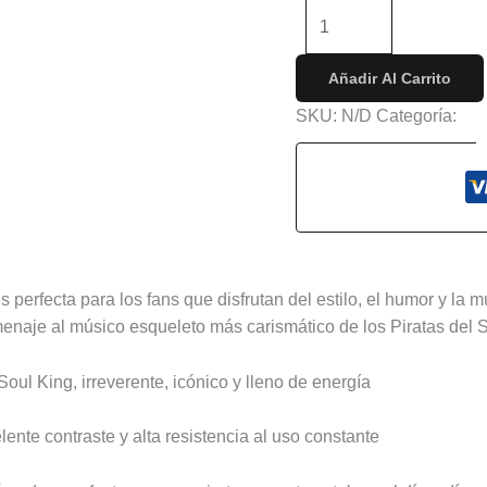
-
+
Añadir Al Carrito
SKU:
N/D
Categoría:
An
s (0)
s perfecta para los fans que disfrutan del estilo, el humor y la 
menaje al músico esqueleto más carismático de los Piratas del
oul King, irreverente, icónico y lleno de energía
ente contraste y alta resistencia al uso constante