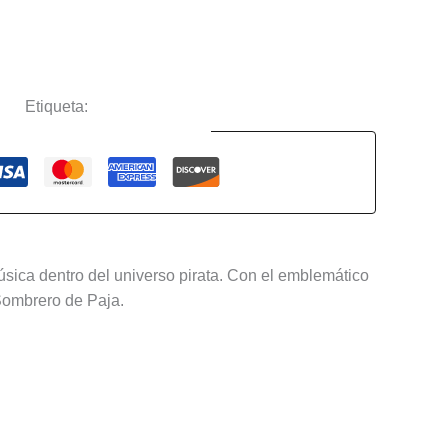
ime
Etiqueta:
One Piece
Guaranteed Safe Checkout
música dentro del universo pirata. Con el emblemático
 Sombrero de Paja.