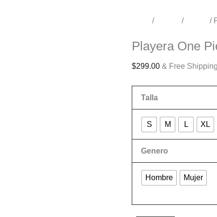
Inicio
/
Tienda
/
Anime
/ 
Anime
Playera One P
$
299.00
& Free Shippin
Talla
S
M
L
XL
Genero
Hombre
Mujer
Limpiar