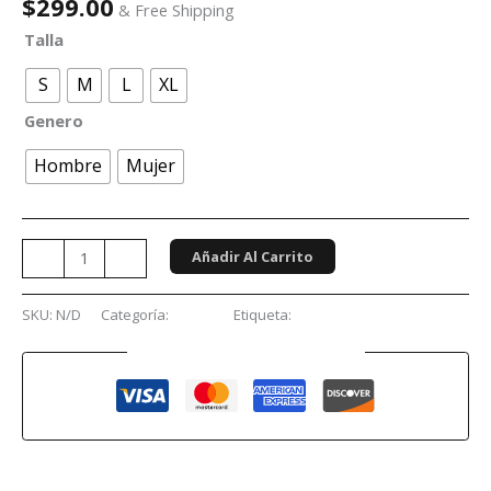
$
299.00
& Free Shipping
Talla
S
M
L
XL
Genero
Hombre
Mujer
Añadir Al Carrito
-
+
SKU:
N/D
Categoría:
Anime
Etiqueta:
Jujutsu Kaisen
Guaranteed Safe Checkout