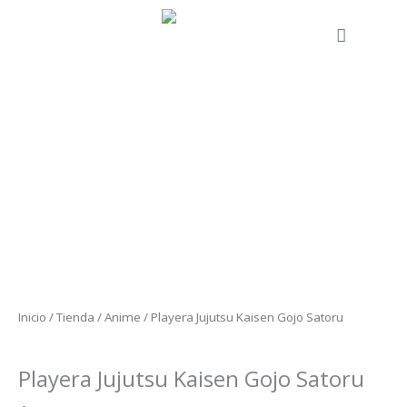
Ir
al
Cart
contenido
Playera
Jujutsu
Kaisen
Gojo
Satoru
cantidad
Inicio
/
Tienda
/
Anime
/ Playera Jujutsu Kaisen Gojo Satoru
Anime
Playera Jujutsu Kaisen Gojo Satoru