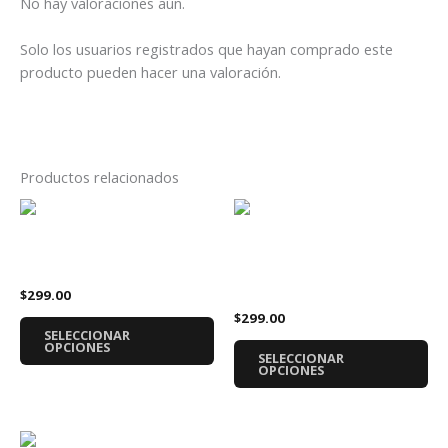
No hay valoraciones aún.
Solo los usuarios registrados que hayan comprado este
producto pueden hacer una valoración.
Productos relacionados
Este
Es
producto
pr
tiene
tie
Playera Fullmetal Alchemist
Playera Attack on Titan
múltiples
múl
Cazadores
$
299.00
variantes.
var
$
299.00
Las
La
SELECCIONAR
opciones
op
OPCIONES
SELECCIONAR
se
se
OPCIONES
pueden
pu
elegir
ele
en
en
Este