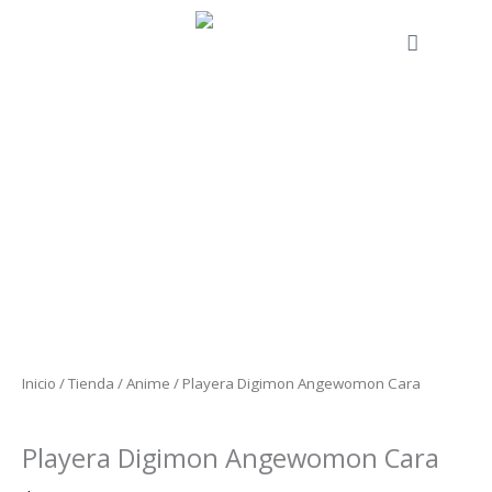
Ir
al
Cart
contenido
Playera
Digimon
Angewomon
Cara
cantidad
Inicio
/
Tienda
/
Anime
/ Playera Digimon Angewomon Cara
Anime
Playera Digimon Angewomon Cara