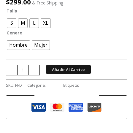
$
299.00
& Free Shipping
Talla
S
M
L
XL
Genero
Hombre
Mujer
Añadir Al Carrito
-
+
SKU:
N/D
Categoría:
Anime
Etiqueta:
Digimon
Guaranteed Safe Checkout