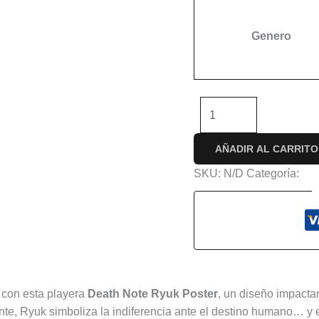
Genero
-
+
AÑADIR AL CARRITO
SKU:
N/D
Categoría:
An
s (0)
s con esta playera
Death Note Ryuk Poster
, un diseño impacta
e, Ryuk simboliza la indiferencia ante el destino humano… y el