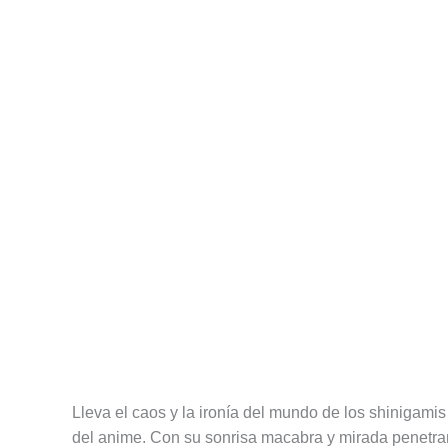
Descripción
Información adicional
Valoracione
Lleva el caos y la ironía del mundo de los shinigami
del anime. Con su sonrisa macabra y mirada penetrant