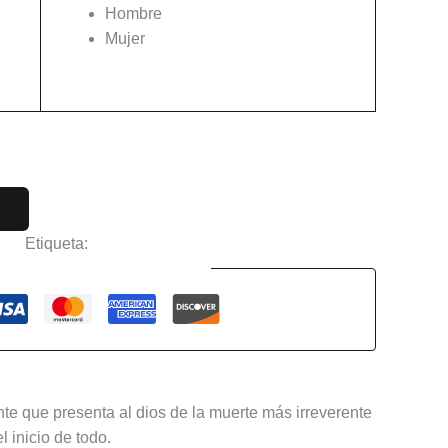
Hombre
Mujer
Limpiar
ime
Etiqueta:
Death Note
Guaranteed Safe Checkout
nte que presenta al dios de la muerte más irreverente
 inicio de todo.