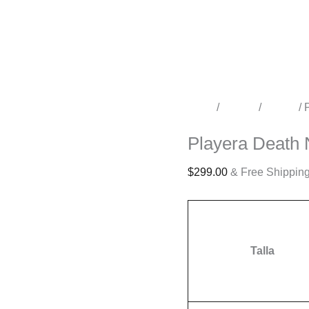
Inicio
/
Tienda
/
Anime
/ 
Anime
Playera Death 
$
299.00
& Free Shippin
Talla