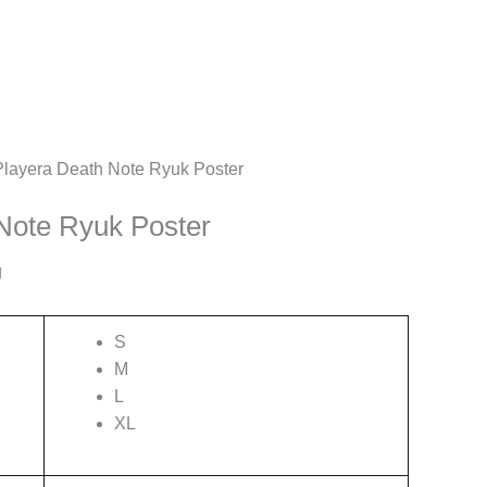
Playera Death Note Ryuk Poster
Note Ryuk Poster
g
S
M
L
XL